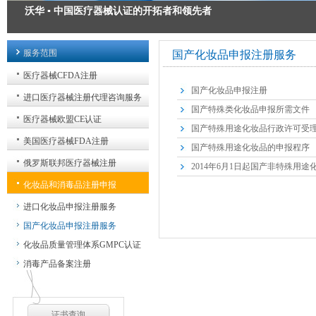
沃华 ▪ 中国医疗器械认证的开拓者和领先者
医疗器械注册 ▪ 为您的安全承诺
服务范围
国产化妆品申报注册服务
医疗器械出口认证 ▪ 出口方案解决专家
医疗器械CFDA注册
国产化妆品申报注册
医疗器械GMP质量管理规范 ▪ 我们力求精益求精
进口医疗器械注册代理咨询服务
国产特殊类化妆品申报所需文件
医疗器械欧盟CE认证
国产特殊用途化妆品行政许可受
美国医疗器械FDA注册
国产特殊用途化妆品的申报程序
俄罗斯联邦医疗器械注册
2014年6月1日起国产非特殊用
化妆品和消毒品注册申报
进口化妆品申报注册服务
国产化妆品申报注册服务
化妆品质量管理体系GMPC认证
消毒产品备案注册
证书查询