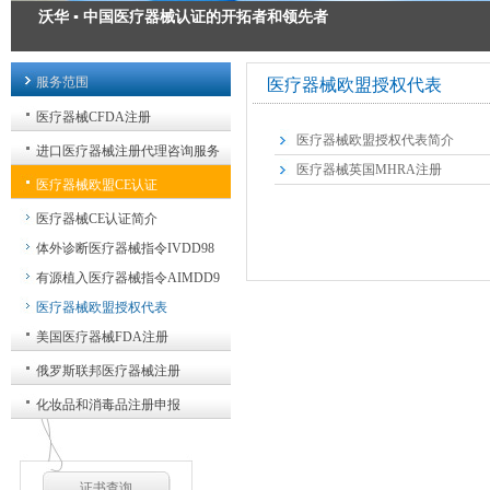
沃华 ▪ 中国医疗器械认证的开拓者和领先者
医疗器械注册 ▪ 为您的安全承诺
服务范围
医疗器械欧盟授权代表
医疗器械出口认证 ▪ 出口方案解决专家
医疗器械CFDA注册
医疗器械欧盟授权代表简介
医疗器械GMP质量管理规范 ▪ 我们力求精益求精
进口医疗器械注册代理咨询服务
医疗器械英国MHRA注册
医疗器械欧盟CE认证
医疗器械CE认证简介
体外诊断医疗器械指令IVDD98
有源植入医疗器械指令AIMDD9
医疗器械欧盟授权代表
美国医疗器械FDA注册
俄罗斯联邦医疗器械注册
化妆品和消毒品注册申报
证书查询