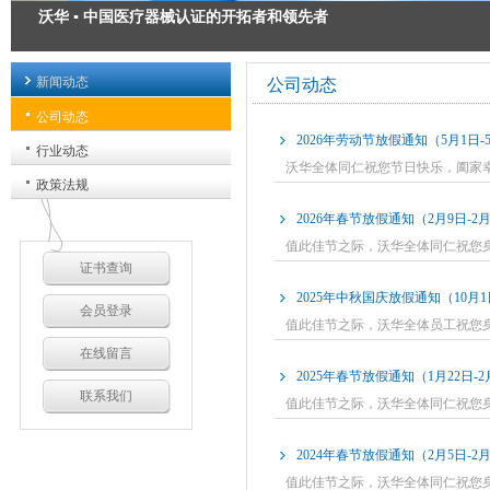
沃华 ▪ 中国医疗器械认证的开拓者和领先者
医疗器械注册 ▪ 为您的安全承诺
新闻动态
公司动态
医疗器械出口认证 ▪ 出口方案解决专家
公司动态
2026年劳动节放假通知（5月1日-
医疗器械GMP质量管理规范 ▪ 我们力求精益求精
行业动态
沃华全体同仁祝您节日快乐，阖家
政策法规
2026年春节放假通知（2月9日-2月
值此佳节之际，沃华全体同仁祝您
证书查询
2025年中秋国庆放假通知（10月1
会员登录
值此佳节之际，沃华全体员工祝您
在线留言
2025年春节放假通知（1月22日-2
联系我们
值此佳节之际，沃华全体同仁祝您
2024年春节放假通知（2月5日-2月
值此佳节之际，沃华全体同仁祝您