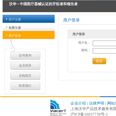
沃华 ▪ 中国医疗器械认证的开拓者和领先者
医疗器械注册 ▪ 为您的安全承诺
用户注册
用户登录
医疗器械出口认证 ▪ 出口方案解决专家
免费注册
用户登录
医疗器械GMP质量管理规范 ▪ 我们力求精益求精
用户登录
用户名：
密码：
证书查询
登录
会员登录
在线留言
联系我们
企业介绍
|
法律声明
|
网站
上海沃华产品技术服务有限公司 C
沪ICP备16037738号-1