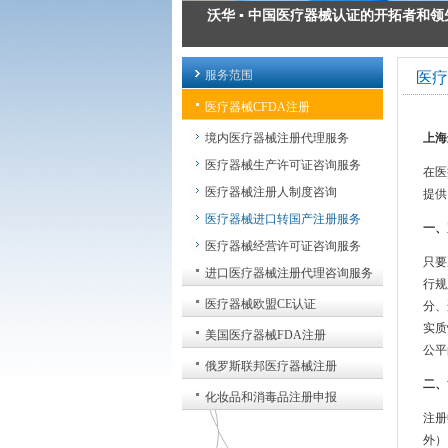
沃华 ▪ 中国医疗器械认证的开拓者和领
医疗器械注册 ▪ 为您的安全承诺
服务范围
医疗
医疗器械出口认证 ▪ 出口方案解决专家
医疗器械CFDA注册
医疗器械GMP质量管理规范 ▪ 我们力
境内医疗器械注册代理服务
上海
医疗器械生产许可证咨询服务
在医
医疗器械注册人制度咨询
提供
医疗器械进口转国产注册服务
一、
医疗器械经营许可证咨询服务
只要
进口医疗器械注册代理咨询服务
行规
医疗器械欧盟CE认证
分、
实质
美国医疗器械FDA注册
公平
俄罗斯联邦医疗器械注册
二、
化妆品和消毒品注册申报
注册
外）