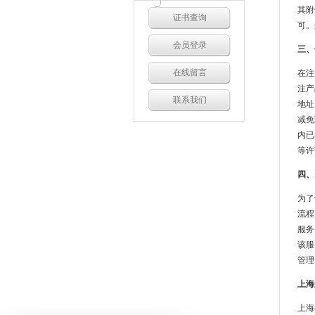
其附
证书查询
可。
会员登录
三、
在线留言
在注
注产
联系我们
地址
减免
内已
等许
四、
为了
流程
服务
该服
管理
上海
上海