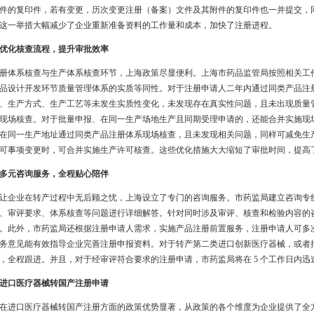
件的复印件，若有变更，历次变更注册（备案）文件及其附件的复印件也一并提交，
这一举措大幅减少了企业重新准备资料的工作量和成本，加快了注册进程。
优化核查流程，提升审批效率
册体系核查与生产体系核查环节，上海政策尽显便利。上海市药品监管局按照相关工
品设计开发环节质量管理体系的实质等同性。对于注册申请人二年内通过同类产品注
、生产方式、生产工艺等未发生实质性变化，未发现存在真实性问题，且未出现质量
现场核查。对于批量申报、在同一生产场地生产且同期受理申请的，还能合并实施现
在同一生产地址通过同类产品注册体系现场核查，且未发现相关问题，同样可减免生
可事项变更时，可合并实施生产许可核查。这些优化措施大大缩短了审批时间，提高
多元咨询服务，全程贴心陪伴
让企业在转产过程中无后顾之忧，上海设立了专门的咨询服务。市药监局建立咨询专
、审评要求、体系核查等问题进行详细解答。针对同时涉及审评、核查和检验内容的
。此外，市药监局还根据注册申请人需求，实施产品注册前置服务，注册申请人可多
务意见能有效指导企业完善注册申报资料。对于转产第二类进口创新医疗器械，或者
，全程跟进。并且，对于经审评符合要求的注册申请，市药监局将在
5
个工作日内迅
进口医疗器械转国产注册申请
在进口医疗器械转国产注册方面的政策优势显著，从政策的各个维度为企业提供了全