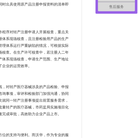
同时出具使用原产品注册申报资料的清单即
售后服务
作程序对转产注册申请人开展核查，重点关
册体系现场核查，且注册检验用产品的生产
管理体系运行严重缺陷的情况，可根据实际
场核查。在生产许可核查中，若注册人二年
产体系现场核查，申请生产范围、生产地址
了企业的运营效率。
线，对转产医疗器械涉及的产品检验、申报
咨询事项，审评和检验部门加强沟通，协同
次就同一转产注册事项提出前置服务需求，
批量转产的医疗器械，市药监局实施项目化
速完成审批，高效助力企业产品上市。
方位的支持与便利。而沃华，作为专业的服