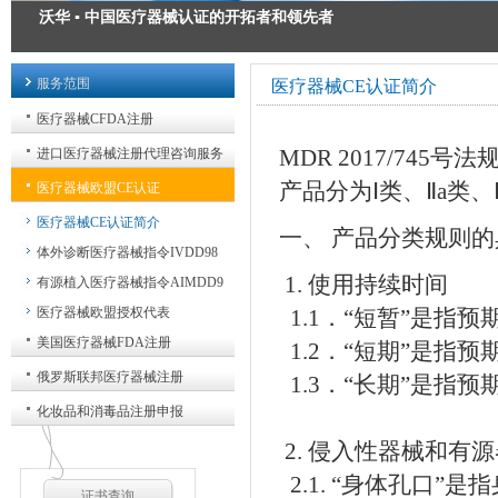
沃华 ▪ 中国医疗器械认证的开拓者和领先者
医疗器械注册 ▪ 为您的安全承诺
服务范围
医疗器械CE认证简介
医疗器械出口认证 ▪ 出口方案解决专家
医疗器械CFDA注册
医疗器械GMP质量管理规范 ▪ 我们力求精益求精
MDR 2017/74
进口医疗器械注册代理咨询服务
产品分为Ⅰ类、Ⅱa类、
医疗器械欧盟CE认证
医疗器械CE认证简介
一、 产品分类规则
体外诊断医疗器械指令IVDD98
1. 使用持续时间
有源植入医疗器械指令AIMDD9
医疗器械欧盟授权代表
1.1．“短暂”是指
美国医疗器械FDA注册
1.2．“短期”是指预
俄罗斯联邦医疗器械注册
1.3．“长期”是指
化妆品和消毒品注册申报
2. 侵入性器械和有
2.1. “身体孔口
证书查询