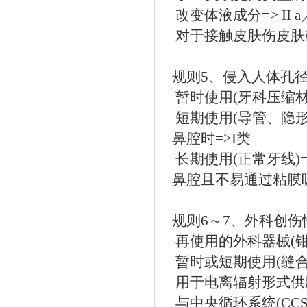
改变体液成分=> II a／I
对于接触皮肤伤皮肤或粘膜
规则5、侵入人体孔
暂时使用(牙科压缩材
短期使用(导管、隐形
鼻腔时=>I类
长期使用(正常牙线)
鼻腔且不易通过粘膜吸
规则6～7、外科创伤
再使用的外科器械(钳子
暂时或短期使用(缝合针
用于电离辐射形式供应能
与中央循环系统(CCS